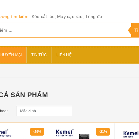
ướng tìm kiếm
Kéo cắt tóc, Máy cạo râu, Tông đơ...
KHUYẾN MẠI
TIN TỨC
LIÊN HỆ
 CẢ SẢN PHẨM
theo:
-29%
-21%