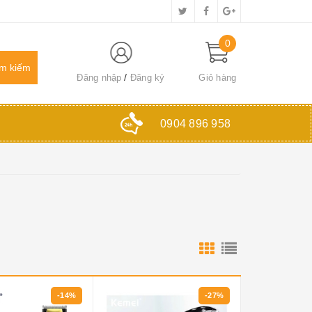
0
Đăng nhập
Đăng ký
Giỏ hàng
0904 896 958
-14%
-27%