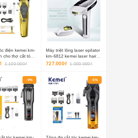
óc điện kemei km-
Máy triệt lông laser epilator
 cho thợ cắt tóc,
km-6812 kemei laser hair
ều chỉnh, sử dụng
remover
₫
727.000₫
1.100.000₫
1.000.000₫
 máy cắt tóc điện,
óc cho nam giới.
-9%
-5%
ắt tóc kemei km-
Tông đơ cắt tóc kemei km-