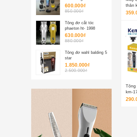
biển
thân 
600.000₫
850.000₫
usb, 
359.
nhanh
dành 
Tông đơ cắt tóc
phaeton ht- 1998
630.000₫
880.000₫
Tông đơ wahl balding 5
star
1.850.000₫
2.500.000₫
Tông 
km-17
290.