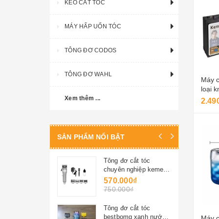
KÉO CẮT TÓC
MÁY HẤP UỐN TÓC
TÔNG ĐƠ CODOS
TÔNG ĐƠ WAHL
Máy c
loại 
Xem thêm ...
2.49
SẢN PHẨM NỔI BẬT
Tông đơ cắt tóc
chuyên nghiệp kemei
1977
570.000₫
750.000₫
Tông đơ cắt tóc
bestbomg xanh nước
Máy c