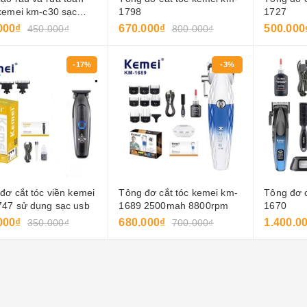
500.000₫
kemei km-c30 sạc
1798
1727
600.000₫
đầu dao kép, sạc
000₫
670.000₫
500.000
450.000₫
800.000₫
, thiết kế nhỏ gọn,
cho nam giới.
Tông đơ cắt tóc jame
jm-7501
-17%
-3%
480.000₫
800.000₫
Tông đơ cắt viền d-8 7
màu
800.000₫
1.200.000₫
đơ cắt tóc viền kemei
Tông đơ cắt tóc kemei km-
Tông đơ c
47 sử dụng sạc usb
1689 2500mah 8800rpm
1670
000₫
680.000₫
1.400.0
350.000₫
700.000₫