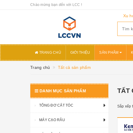
Chào mừng bạn đến với LCC !
Xu h
TRANG CHỦ
GIỚI THIỆU
SẢN PHẨM
Trang chủ
Tất cả sản phẩm
TẤT
DANH MỤC SẢN PHẨM
TÔNG ĐƠ CẮT TÓC
Sắp xếp 
MÁY CẠO RÂU