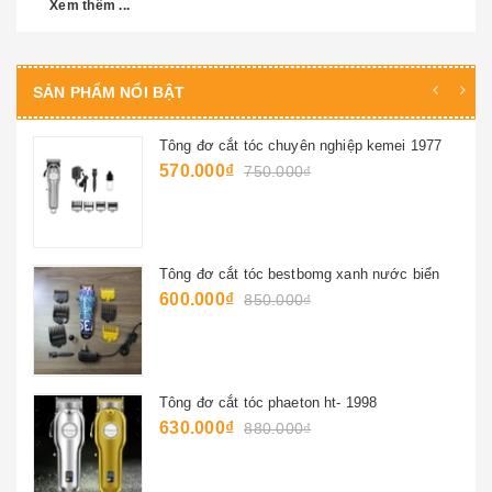
Xem thêm ...
SẢN PHẨM NỔI BẬT
i 1977
Tông đơ wahl magic clip ( cử gá thép )
2.550.000₫
2.800.000₫
 biển
Kéo cắt tóc nhật y-02p
500.000₫
600.000₫
Tông đơ cắt tóc jame jm-7501
480.000₫
800.000₫