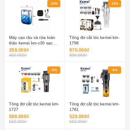
-20%
-16%
Máy cạo râu và rửa toàn
Tông đơ cắt tóc kemei km-
thân kemei km-c30 sạc
1798
usb, đầu dao kép, sạc
359.000₫
670.000₫
nhanh, thiết kế nhỏ gọn,
450.000₫
800.000₫
dành cho nam giới.
-9%
-5%
Tông đơ cắt tóc kemei km-
Tông đơ cắt tóc kemei km-
1727
1781
500.000₫
520.000₫
550.000₫
550.000₫