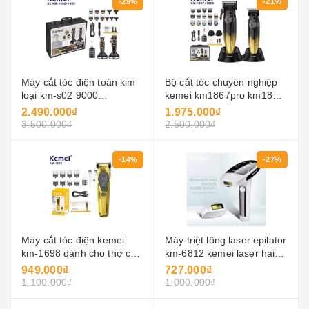
-29%
-21%
Máy cắt tóc điện toàn kim
Bộ cắt tóc chuyên nghiệp
loại km-s02 9000
kemei km1867pro km1868,
vòng/phút
kèm đế sạc không đây
2.490.000₫
1.975.000₫
2500mah, tốc độ 9000
3.500.000₫
2.500.000₫
vong/phút
-14%
-27%
Máy cắt tóc điện kemei
Máy triệt lông laser epilator
km-1698 dành cho thợ cắt
km-6812 kemei laser hair
tóc, có thể điều chỉnh, sử
remover
949.000₫
727.000₫
dụng pin litio, máy cắt tóc
1.100.000₫
1.000.000₫
điện, máy tỉa tóc cho nam
giới.