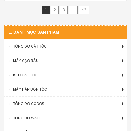
1
2
3
...
42
DANH MỤC SẢN PHẨM
TÔNG ĐƠ CẮT TÓC
MÁY CẠO RÂU
KÉO CẮT TÓC
MÁY HẤP UỐN TÓC
TÔNG ĐƠ CODOS
TÔNG ĐƠ WAHL