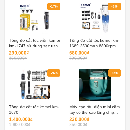
-17%
-3%
Tông đơ cắt tóc viền kemei
Tông đơ cắt tóc kemei km-
km-1747 sử dụng sạc usb
1689 2500mah 8800rpm
290.000₫
680.000₫
350.000₫
700.000₫
-26%
-34%
Tông đơ cắt tóc kemei km-
Máy cạo râu điện mini cầm
1670
tay có thể cạo lông chíp
cho phụ nữ km-393
1.400.000₫
230.000₫
1.900.000₫
350.000₫