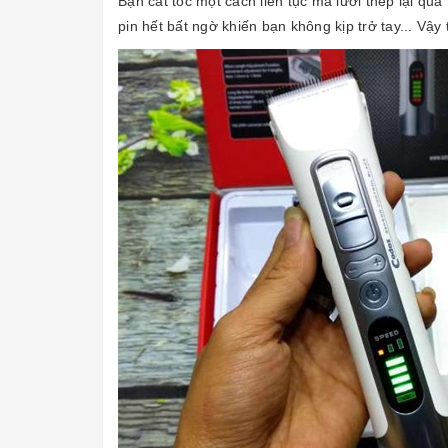
Bạn cắt tóc một cách liên tục mà lưỡi thép lại q
pin hết bất ngờ khiến bạn không kịp trở tay... Vậ