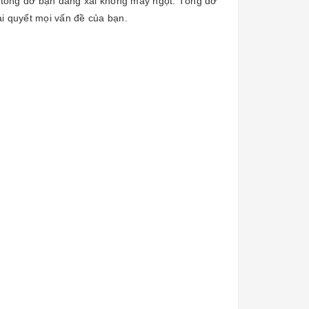
ếc tông đơ bạn đang xài không mấy ngọt. Tông đơ
iải quyết mọi vấn đề của bạn.