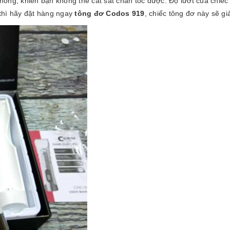
uá nóng, khiến bạn không thể cắt sát chân tóc được. Độ lướt của chi
y thì hãy đặt hàng ngay
tông đơ Codos 919
, chiếc tông đơ này sẽ g