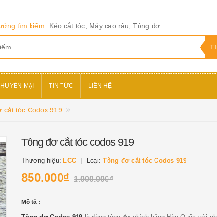
ướng tìm kiếm
Kéo cắt tóc, Máy cạo râu, Tông đơ...
KHUYẾN MẠI
TIN TỨC
LIÊN HỆ
 cắt tóc Codos 919
Tông đơ cắt tóc codos 919
Thương hiệu:
LCC
Loại:
Tông đơ cắt tóc Codos 919
850.000₫
1.000.000₫
Mô tả :
Tông đơ Codos 919
là dòng tông đơ chính hãng Hàn Quốc với n