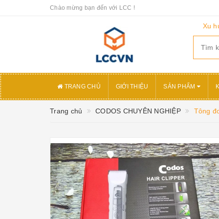
Chào mừng bạn đến với LCC !
Xu h
TRANG CHỦ
GIỚI THIỆU
SẢN PHẨM
Trang chủ
CODOS CHUYÊN NGHIỆP
Tông đơ