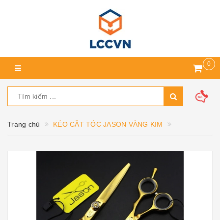
0
Trang chủ
KÉO CẮT TÓC JASON VÀNG KIM