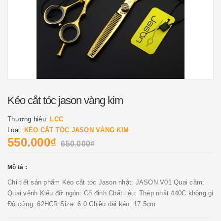
Kéo cắt tóc jason vàng kim
Thương hiệu:
LCC
Loại:
KÉO CẮT TÓC JASON VÀNG KIM
550.000₫
650.000₫
Mô tả :
Chi tiết sản phẩm Kéo cắt tóc Jason nhật: JASON V01 Quai cầm:
Quai vênh Kiểu đỡ ngón: Cố định Chất liệu: Thép nhật 440C không gỉ
Độ cứng: 62HCR Size: 6.0 Chiều dài kéo: 17.5cm